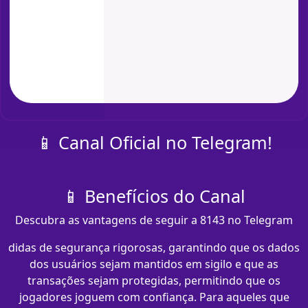
📱 Canal Oficial no Telegram!
📱 Benefícios do Canal
Descubra as vantagens de seguir a 8143 no Telegram
didas de segurança rigorosas, garantindo que os dados
dos usuários sejam mantidos em sigilo e que as
transações sejam protegidas, permitindo que os
jogadores joguem com confiança. Para aqueles que