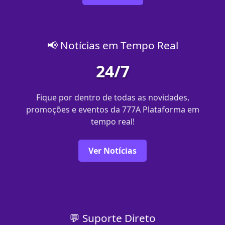
📢 Notícias em Tempo Real
24/7
Fique por dentro de todas as novidades,
promoções e eventos da 777A Plataforma em
tempo real!
Ver Notícias
💬 Suporte Direto