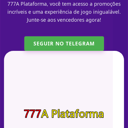
777A Plataforma, você tem acesso a promoções
incríveis e uma experiência de jogo inigualável.
Junte-se aos vencedores agora!
SEGUIR NO TELEGRAM